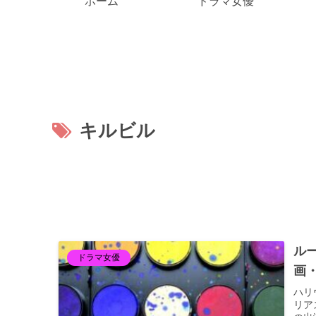
ホーム
ドラマ女優
キルビル
ル
ドラマ女優
画
ハリ
リア