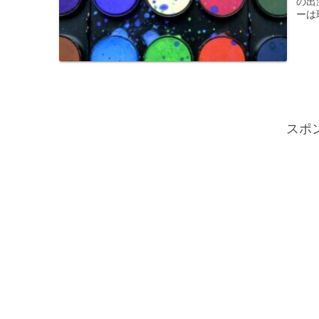
の出
ーは現
スポ