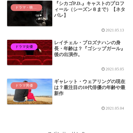
『シカゴP.D.』キャストのプロフ
ドラマ・映画紹介
ィール（シーズン８まで）【ネタ
バレ】
2021.05.13
レイチェル・ブロズナハンの身
ドラマ女優
長・年齢は？『ゴシップガール』
後の出演作。
2021.05.05
ギャレット・ウェアリングの現在
ドラマ男優
は？最注目の10代俳優の年齢や最
新作
2021.05.04