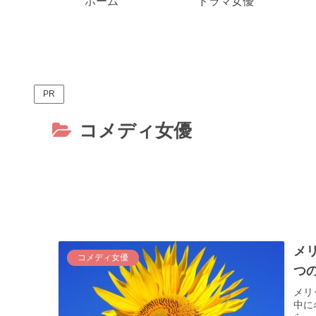
ホーム
ドラマ女優
PR
コメディ女優
メ
コメディ女優
つ
メリ
中に