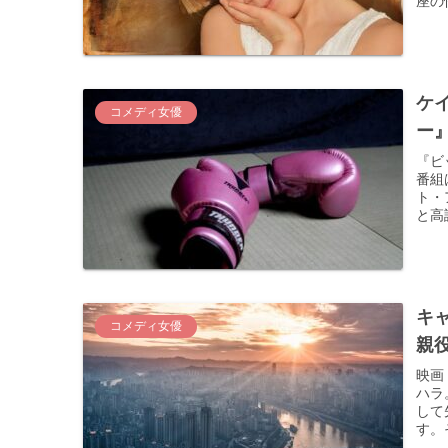
座の
ケ
コメディ女優
ー
『ビ
番組
ト・
と高
キ
コメディ女優
親
映画
ハラ
して
す。