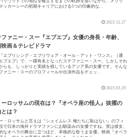
ハリウッドでの地位を確立するまでの軌跡を追いながら、メリッ
マッカーシーの初期キャリアにおける5つの印象的な...
2023.12.27
テファニー・スー『エブエブ』女優の身長・年齢、
演映画＆テレビドラマ
『エブリシング・エブリウェア・オール・アット・ワンス』（通
エブエブ）で、一躍有名となったステファニー・スー。しかしそれ
からも、しっかりと実績を残しているアジア系の女優です。そんな
ファニー・スーのプロフィールや出演作品をチェッ...
2023.03.29
ミーロッサムの現在は？『オペラ座の怪人』抜擢の
由とは？
ー・ロッサムと言えは『シェイムレス 俺たちに恥はない』のフィ
役で日本の海外ドラマファンにお馴染みの女優ですね。実は彼女、
的なオペラの舞台に立つほど、本格的な歌うま女優。映画『オペラ