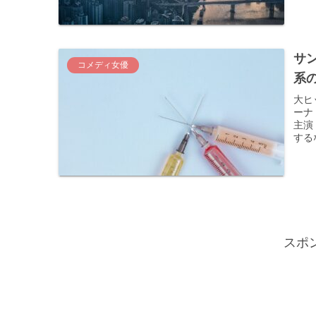
サ
コメディ女優
系
大ヒ
ーナ
主演
する
スポ