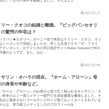
怪人』でもその美声を披露しました。そんなエミ...
2021.07.15
イリー・クオコの結婚と離婚。『ビッグバンセオリ
』の驚愕の年収は？
ッグバン★セオリー』のペニー役で有名なケイリー・クオコ。そう
はシーズン12で完結しましたが、早くも主演ドラマ『ザ・フライ
アテンダント』がアメリカの辛口批評サイトRotten Tomatoesで96％
評価のようです。また、山ピ...
2021.02.09
ャサリン・オハラの現在。『ホーム・アローン』母
役の身長や年齢など。
『ホーム・アローン』のお母さん役で広く知られるキャサリン・オ
。昨年のエミー賞コメディー部門で主演女優賞を獲得しました。そ
先ほど発表されたゴールデングローブ賞でもノミネートされていま
そんな、実力派コメディエンヌのプロフィールを...