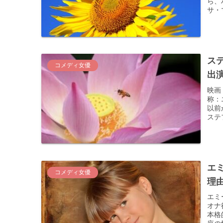
ら、
サ・
ス
コメディ女優
出
映画
称：
以前
ステ
エ
コメディ女優
理
エミ
オナ
本格