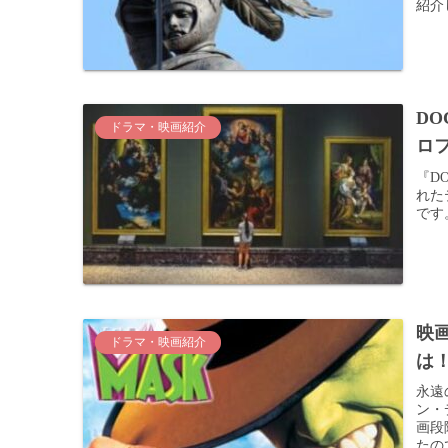
紹介
DO
ドラマ・映画紹介
ロ
『D
れた
です
映
ドラマ・映画紹介
は
永遠
ン・
画段
たの