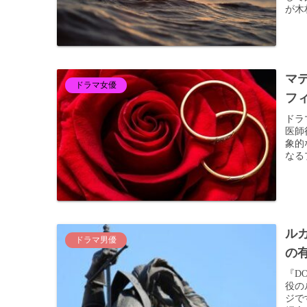
が木
マテ
ドラマ女優
フ
ドラ
医師
象的
なる
ル
ドラマ男優
の
『D
役の
ジで