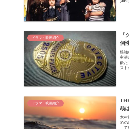
(ads
『
ドラマ・映画紹介
個
根強
主演
優た
スト
TH
ドラマ・映画紹介
哉
木村
SW
して