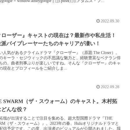
bygoogle = window.adsbygoogle || []).push({});アダムス・フ...
2022.09.30
クローザー』キャストの現在は？最新作や私生活！
性派バイプレーヤーたちのキャリアが凄い！
い人気があるクライムドラマ『クローザー』（原題:The Closer）。
のキーラ・セジウィックの不思議な魅力と、経験豊富なベテラン俳
ちの、曲者刑事ぶりが楽しいですね。そんな『クローザー』のキャ
の現在とプロフィールをご紹介しま...
2022.09.28
E SWARM（ザ・スウォーム）のキャスト。木村拓
はどんな役？
拓哉が出演することで注目を集める、超大型国際ドラマ『THE
ARM（ザ・スウォーム）』。2023年の春、Huluオリジナルドラマと
配信予定です。この度、出演者のビジュアルが公開されました。我