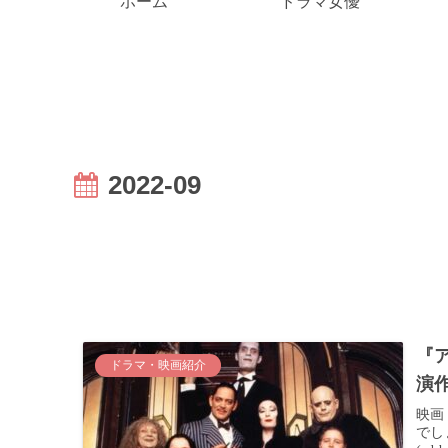
ホーム
ドラマ女優
2022-09
『
ドラマ・映画紹介
演
映画
でし