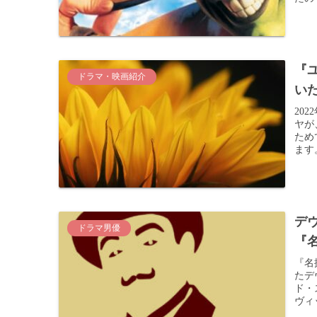
『
ドラマ・映画紹介
い
20
ヤが
ため
ます。
デ
ドラマ男優
『
『名
たデ
ド・
ヴィ