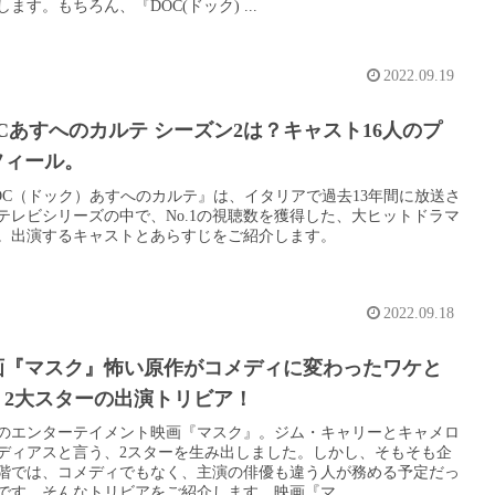
します。もちろん、『DOC(ドック) ...
2022.09.19
Cあすへのカルテ シーズン2は？キャスト16人のプ
フィール。
OC（ドック）あすへのカルテ』は、イタリアで過去13年間に放送さ
テレビシリーズの中で、No.1の視聴数を獲得した、大ヒットドラマ
。出演するキャストとあらすじをご紹介します。
2022.09.18
画『マスク』怖い原作がコメディに変わったワケと
！2大スターの出演トリビア！
のエンターテイメント映画『マスク』。ジム・キャリーとキャメロ
ディアスと言う、2スターを生み出しました。しかし、そもそも企
階では、コメディでもなく、主演の俳優も違う人が務める予定だっ
です。そんなトリビアをご紹介します。映画『マ...