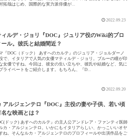
村拓哉はじめ、国際的な実力派俳優が...
2022.09.23
ィルデ・ジョリ『DOC』ジュリア役のWiki的プロ
ィール。彼氏と結婚間近？
マ『DOC（ドック） あすへのカルテ』のジュリア・ジョルダーノ
役で、イタリアで人気の女優マティルデ・ジョリ。ブルーの瞳が印
な女優ですね。今回は、彼女の生い立ちや、彼氏や結婚など、気に
プライベートをご紹介します。もちろん、『D...
2022.09.20
カ アルジェンテロ『DOC』主役の妻や子供、若い頃
有名な映画とは？
OC(ドック) あすへのカルテ』の主人公アンドレア・ファンティ医師
ルカ・アルジェンテロ。いかにもイタリアらしい、かっこいいオヤ
すね。そんなルカ・アルジェンテロのプロフィールや出演作品をご