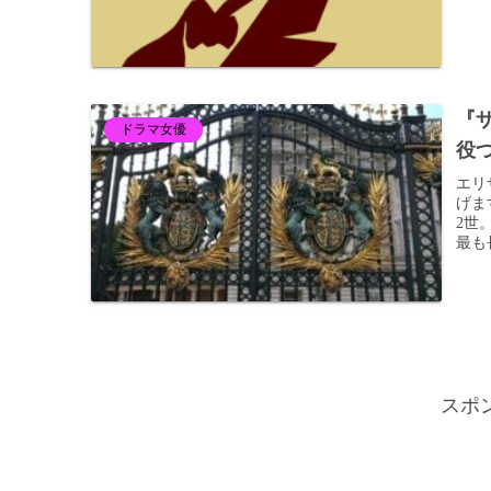
『
ドラマ女優
役
エリ
げま
2世
最も
スポ