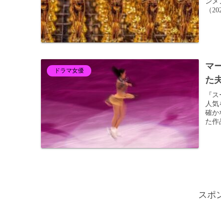
ンメ
（20
マ
ドラマ女優
た
『ス
人気
確か
た作
スポ