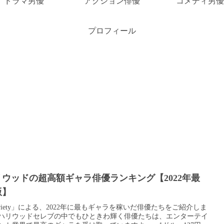
ドラマ男優
アクション俳優
コメディ男優
プロフィール
リウッドの超高額ギャラ俳優ランキング【2022年最
版】
ariety」による、2022年に最もギャラを稼いだ俳優たちをご紹介しま
ハリウッドセレブの中でもひときわ輝く俳優たちは、エンターテイ