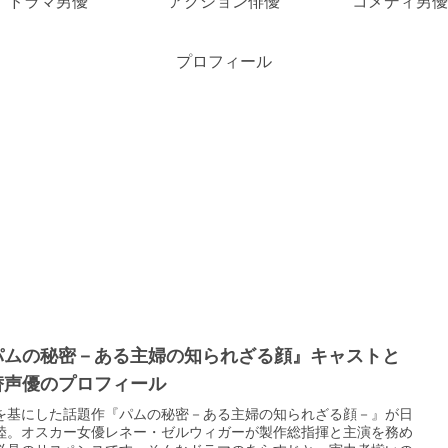
ドラマ男優
アクション俳優
コメディ男優
プロフィール
パムの秘密－ある主婦の知られざる顔』キャストと
替声優のプロフィール
を基にした話題作『パムの秘密－ある主婦の知られざる顔－』が日
陸。オスカー女優レネー・ゼルウィガーが製作総指揮と主演を務め