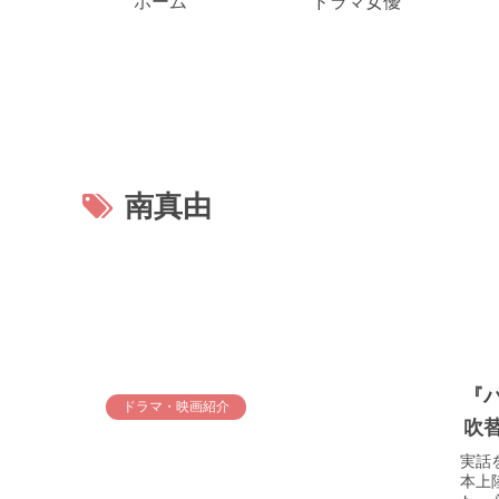
ホーム
ドラマ女優
南真由
『
ドラマ・映画紹介
吹
実話
本上