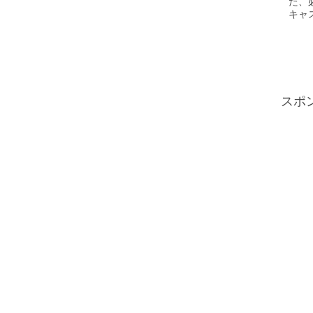
た、
キャ
スポ