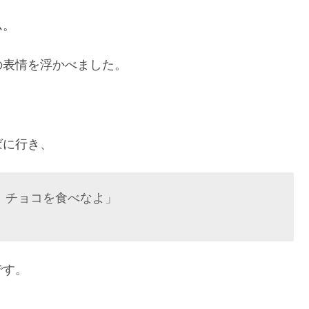
ム。
の表情を浮かべました。
ばに行き、
。チョコを食べなよ」
です。