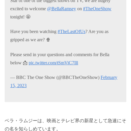
Star of one of the biggest shows on TV, we are hugely
excited to welcome
@BellaRamsey
on
#TheOneShow
tonight! 🤩
Have you been watching
#TheLastOfUs
? Are you as
gripped as we are? 🍿
Please send in your questions and comments for Bella
below 📩
pic.twitter.com/tSmViC7Ill
— BBC The One Show (@BBCTheOneShow)
February
15, 2023
ベラ・ラムジーは、映画とテレビ界の新星として急速にそ
の名を知らしめています。