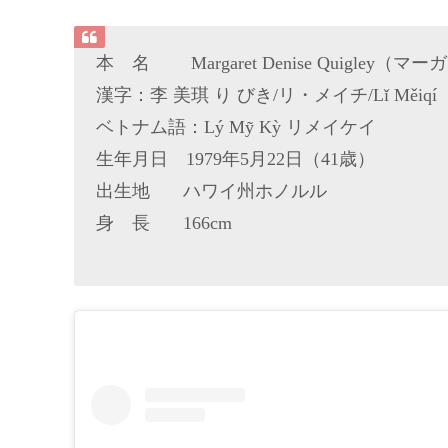
本 名 Margaret Denise Quigle
漢字：李 美琪 り びき/リ・メイチ/Lǐ Měiqí
ベトナム語：Lý Mỹ Kỳ リメイケイ
生年月日 1979年5月22日（41歳）
出生地 ハワイ州ホノルル
身 長 166cm