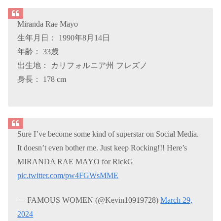
Miranda Rae Mayo
生年月日： 1990年8月14日
年齢： 33歳
出生地： カリフォルニア州 フレズノ
身長： 178 cm
Sure I’ve become some kind of superstar on Social Media.
It doesn’t even bother me. Just keep Rocking!!! Here’s
MIRANDA RAE MAYO for RickG
pic.twitter.com/pw4FGWsMME
— FAMOUS WOMEN (@Kevin10919728)
March 29,
2024