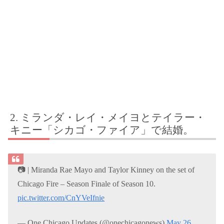
ミランダ・レイ・メイヨとテイラー・
キニー「シカゴ・ファイア」で結婚。
📷 | Miranda Rae Mayo and Taylor Kinney on the set of
Chicago Fire – Season Finale of Season 10.
pic.twitter.com/CnYVeIfnie
— One Chicago Updates (@onechicagonews)
May 26,