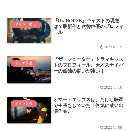
『Dr. HOUSE』キャストの現在
ドラマ・映画紹介
は？最新作と吹替声優のプロフィ
ール
2023.01.19
『ザ・シューター』ドラマキャス
ドラマ男優
トのプロフィール。天才スナイパ
ーの孤独の闘いが凄い！
2022.11.10
オマー・エップスは、たけし映画
ドラマ男優
で主演もしていた！何気に凄い出
演作品。
2022.11.09