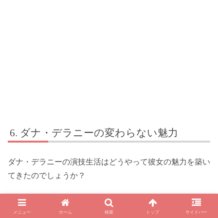
ダナ・デラニーの変わらない魅力
ダナ・デラニーの演技生活はどうやって彼女の魅力を築い
てきたのでしょうか？
長年にわたる彼女の演技と、その影響について掘り下げて
みましょう。
メニュー
ホーム
検索
トップ
サイドバー