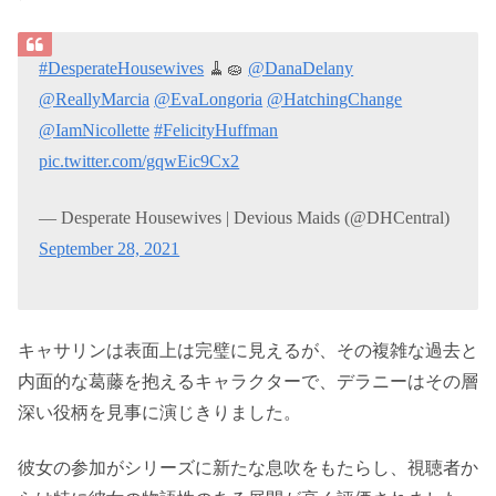
#DesperateHousewives
🧹🧽
@DanaDelany
@ReallyMarcia
@EvaLongoria
@HatchingChange
@IamNicollette
#FelicityHuffman
pic.twitter.com/gqwEic9Cx2
— Desperate Housewives | Devious Maids (@DHCentral)
September 28, 2021
キャサリンは表面上は完璧に見えるが、その複雑な過去と
内面的な葛藤を抱えるキャラクターで、デラニーはその層
深い役柄を見事に演じきりました。
彼女の参加がシリーズに新たな息吹をもたらし、視聴者か