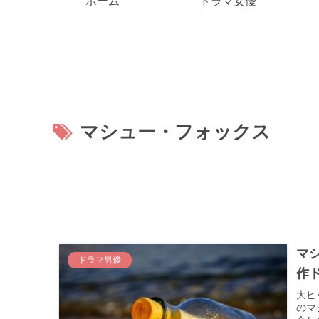
ホーム
ドラマ女優
マシュー・フォックス
マ
ドラマ男優
作
大ヒ
のマ