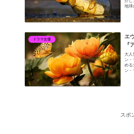
介し
地球
エ
ドラマ女優
『
大人
ン・
める
ン・
スポ