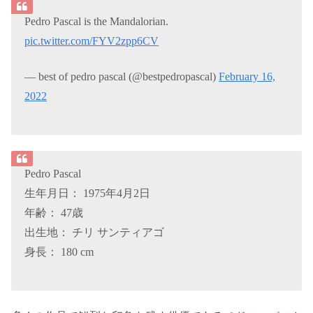
Pedro Pascal is the Mandalorian.
pic.twitter.com/FYV2zpp6CV
— best of pedro pascal (@bestpedropascal)
February 16,
2022
Pedro Pascal
生年月日： 1975年4月2日
年齢： 47歳
出生地： チリ サンティアゴ
身長： 180 cm