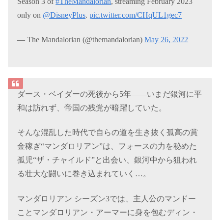
Season 3 of
#TheMandalorian
, streaming February 2023
only on
@DisneyPlus
.
pic.twitter.com/CHqUL1gec7
— The Mandalorian (@themandalorian)
May 26, 2022
ダース・ベイダーの死後から5年――いまだ銀河に平
和は訪れず、帝国の残党が暗躍していた。
そんな混乱した時代で自らの道を生き抜く孤高の賞
金稼ぎ“マンダロリアン”は、フォースの力を秘めた
孤児“ザ・チャイルド”と出会い、銀河中から狙われ
る壮大な闘いに巻き込まれていく…。
マンダロリアン シーズン3では、主人公のマンドー
ことマンダロリアン・アーマーに身を包むディン・