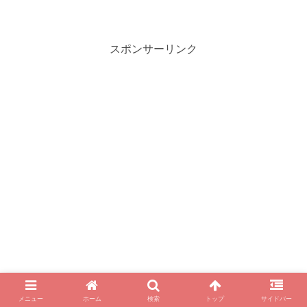
クということで、他のCSIシリーズよりも
起こる事件が凶悪なものに。そんな難事
件を...
スポンサーリンク
メニュー
ホーム
検索
トップ
サイドバー