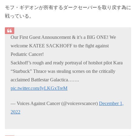
モフ・ギデオンが所有するダークセーバーを取り戻す為に
戦っている。
Our First Guest Announcement & it’s a BIG ONE! We
welcome KATEE SACKHOFF to the fight against
Pediatric Cancer!
Sackhoff’s rough and ready portrayal of hotshot pilot Kara
“Starbuck” Thrace was stealing scenes on the critically
acclaimed Battlestar Galactica…….
pic.twitter.com/IyLKGxTreM
— Voices Against Cancer (@voicesvscancer)
December 1,
2022