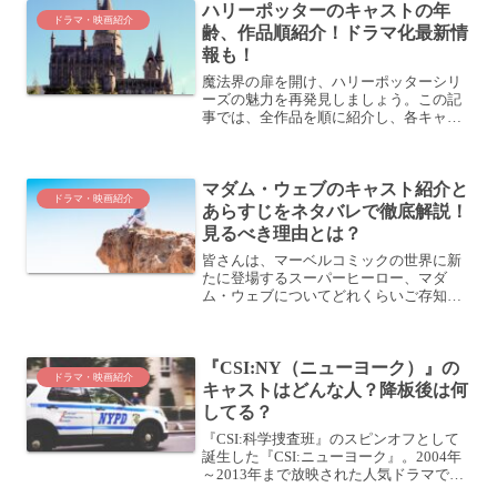
ハリーポッターのキャストの年
ISL...
ドラマ・映画紹介
齢、作品順紹介！ドラマ化最新情
報も！
魔法界の扉を開け、ハリーポッターシリ
ーズの魅力を再発見しましょう。この記
事では、全作品を順に紹介し、各キャス
トの魅力と役割を深掘りします。魔法の
世界への旅にあなたを誘います。ぜひ、
最後までご覧ください。 (adsbygoogle =
マダム・ウェブのキャスト紹介と
win...
ドラマ・映画紹介
あらすじをネタバレで徹底解説！
見るべき理由とは？
皆さんは、マーベルコミックの世界に新
たに登場するスーパーヒーロー、マダ
ム・ウェブについてどれくらいご存知で
しょうか？この記事では、その謎多きキ
ャラクターと映画について深堀りしてい
きます。ぜひ、最後までご覧ください。
『CSI:NY（ニューヨーク）』の
「マダム・ウェブ」とは？マ...
ドラマ・映画紹介
キャストはどんな人？降板後は何
してる？
『CSI:科学捜査班』のスピンオフとして
誕生した『CSI:ニューヨーク』。2004年
～2013年まで放映された人気ドラマでし
た。アメリカ最大の巨大都市ニューヨー