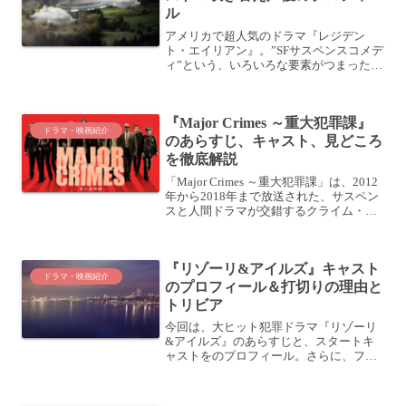
ル
アメリカで超人気のドラマ『レジデン
ト・エイリアン』。”SFサスペンスコメデ
ィ”という、いろいろな要素がつまったド
ラマです。出演するキャストはもちろん
吹き替え声優もバラエティーに富んだキ
ャスティング。話題沸騰のドラマキャス
『Major Crimes ～重大犯罪課』
トと吹き替え声優のプ...
ドラマ・映画紹介
のあらすじ、キャスト、見どころ
を徹底解説
「Major Crimes ～重大犯罪課」は、2012
年から2018年まで放送された、サスペン
スと人間ドラマが交錯するクライム・サ
スペンスシリーズです。前作「クローザ
ー」のスピンオフとして誕生し、重大犯
罪課の新リーダー、シャロン・レイダー
『リゾーリ&アイルズ』キャスト
が...
ドラマ・映画紹介
のプロフィール＆打切りの理由と
トリビア
今回は、大ヒット犯罪ドラマ『リゾーリ
&アイルズ』のあらすじと、スタートキ
ャストをのプロフィール。さらに、ファ
イナル後の活躍についてもご紹介しま
す。『リゾーリ&アイルズ』あらすじこ
の投稿をInstagramで見るRIZZOLI AND