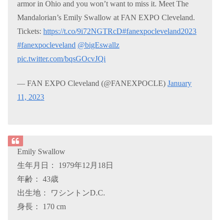
armor in Ohio and you won’t want to miss it. Meet The
Mandalorian’s Emily Swallow at FAN EXPO Cleveland.
Tickets:
https://t.co/9i72NGTRcD
#fanexpocleveland2023
#fanexpocleveland
@bigEswallz
pic.twitter.com/bqsGOcvJQi
— FAN EXPO Cleveland (@FANEXPOCLE)
January
11, 2023
Emily Swallow
生年月日： 1979年12月18日
年齢： 43歳
出生地： ワシントンD.C.
身長： 170 cm