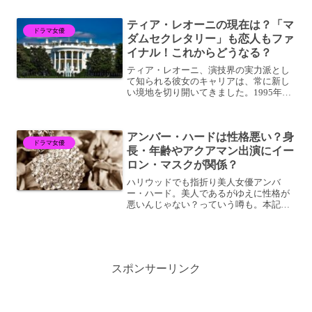
ターとして、新しいチャレンジに挑む姿
をお楽しみに。彼女がチームワークの大
ティア・レオーニの現在は？「マ
切さや新たな物語の創造に...
ドラマ女優
ダムセクレタリー」も恋人もファ
イナル！これからどうなる？
ティア・レオーニ、演技界の実力派とし
て知られる彼女のキャリアは、常に新し
い境地を切り開いてきました。1995年の
映画「バッド・ボーイズ」や1998年の
「ディープインパクト」などハリウッド
で輝いた女優の一人です。そんな。ティ
アンバー・ハードは性格悪い？身
ア・レオーニの現在...
ドラマ女優
長・年齢やアクアマン出演にイー
ロン・マスクが関係？
ハリウッドでも指折り美人女優アンバ
ー・ハード。美人であるがゆえに性格が
悪いんじゃない？っていう噂も。本記事
では、アンバー・ハードの性格はもちろ
ん、身長・年齢などの基本プロフィール
と『アクアマン／失われた王国』での出
演に関するイーロン・マスク...
スポンサーリンク