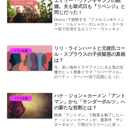
エミリー・ヴァンキャンプの結
ャ・ウッドの現在。驚くべき...
アクション女優
婚。夫も挙式日も『リベンジ』と
同じだった！
Disney+で放映する『ファルコン&ウィン
ター・ソルジャー』のシャロン・カータ
ー役で出演するエミリー・ヴァンキャン
プ。この投稿をInstagramで見るEmily
VanCamp(@emilyvancamp)がシェアした
投稿海外ドラマファ...
リリ・ラインハートと元彼氏コー
ドラマ女優
ル・スプラウスの子供疑惑の真相
は？
今、若い海外ドラマファンに大人気の女
優大ヒット青春ドラマ『リバーデイル』
のベティ・クーパー役で話題になったリ
リ・ラインハート。身長・年齢など基本
プロフィールやインスタを通じたメッセ
ージでわかった彼女の性格や抱える病、
ハナ・ジョン＝カーメン「アント
そしてセクシャリティに迫...
ドラマ女優
マン」から「サンダーボルツ」へ
の新たな役割とは？
映画「アントマン」で観客を魅了したハ
ナ・ジョン＝カーメンが、最新作「サン
ダーボルツ」で再びスクリーンに戻って
きます。今回はゴースト／エイヴァ・ス