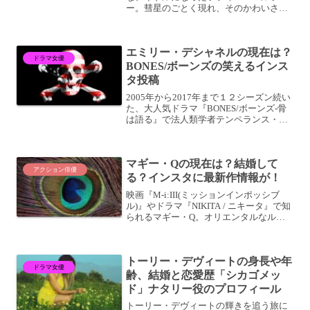
ー。彗星のごとく現れ、そのかわいさに
胸打たれた方も多いのでは？そんなソフ
ィー・マルソーのデビュー作『ラ・ブー
ム』のトリビアをご紹介します。かわい
エミリー・デシャネルの現在は？
い少女ソフィー・マルソーは...
ドラマ女優
BONES/ボーンズの笑えるインス
タ投稿
2005年から2017年まで１２シーズン続い
た、大人気ドラマ『BONES/ボーンズ‐骨
は語る』で法人類学者テンペランス・ブ
レナンを演じるエミリー・デシャネル。
エミリー・デシャネルの現在や結婚や子
供のこと、『BONES/ボーンズ‐骨は語
マギー・Qの現在は？結婚して
る』や...
アクション俳優
る？インスタに最新作情報が！
映画『M-i:III(ミッションインポッシブ
ル)』やドラマ『NIKITA / ニキータ』で知
られるマギー・Q。オリエンタルなルッ
クスに、キレのあるアクションが魅力の
女優です。そんな彼女は現在何している
のでしょうか？ 出演作品や結婚などプ
トーリー・デヴィートの身長や年
ライ...
ドラマ女優
齢、結婚と恋愛歴「シカゴメッ
ド」ナタリー役のプロフィール
トーリー・デヴィートの輝きを追う旅に