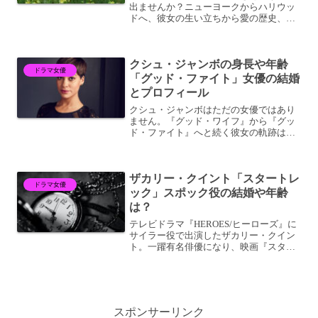
出ませんか？ニューヨークからハリウッ
ドへ、彼女の生い立ちから愛の歴史、ス
クリーンでの多彩な演技まで、デヴィー
トの魅力的な世界を深掘りします。ぜ
ひ、最後までご覧ください。
クシュ・ジャンボの身長や年齢
ドラマ女優
「グッド・ファイト」女優の結婚
とプロフィール
クシュ・ジャンボはただの女優ではあり
ません。『グッド・ワイフ』から『グッ
ド・ファイト』へと続く彼女の軌跡は、
スクリーン上での力強い存在感と、舞台
裏での深い文化的影響を示しています。
ロンドンのサザーク区からハリウッド
ザカリー・クイント「スタートレ
へ、クシュの旅は多くの挑戦...
ドラマ女優
ック」スポック役の結婚や年齢
は？
テレビドラマ『HEROES/ヒーローズ』に
サイラー役で出演したザカリー・クイン
ト。一躍有名俳優になり、映画『スタ
ー・トレック』シリーズのスポック役で
ブレイクを果たしました。今回は、彼の
プライベートから、俳優としての節目と
なった『スター・トレ...
スポンサーリンク