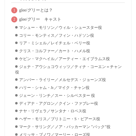
glee/グリーとは？
glee/グリー キャスト
マシュー・モリソン／ウィル・シュースター役
コリー・モンティス／フィン・ハドソン役
リア・ミシェル／レイチェル・ベリー役
クリス・コルファー／カート・ハメル役
ケビン・マクヘイル／アーティー・エイブラムス役
ジェナ・アウシュコウィッツ／ティナ・コーエン＝チャン
役
アンバー・ライリー／メルセデス・ジョーンズ役
ハリー・シャム・Jr.／マイク・チャン役
ジェーン・リンチ／スー・シルベスター 役
ディアナ・アグロン／クイン・ファブレー役
ナヤ・リヴェラ／サンタナ・ロペス役
ヘザー・モリス／ブリトニー・S・ピアース役
マーク・サリング／ノア・パッカーマン ”パック”役
メリッサ・ブノワ／マーリー・ローズ役