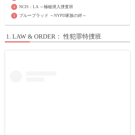
NCIS：LA ～極秘潜入捜査班
ブルーブラッド ～NYPD家族の絆～
LAW & ORDER： 性犯罪特捜班