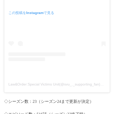
この投稿をInstagramで見る
Law&Order:Special Victims Unit(@svu_._supporting_fan)がシェアした投稿
◇シーズン数：23（シーズン24まで更新が決定）