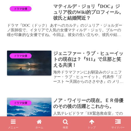
ム』のトリビアをご紹介します。かわい
マティルデ・ジョリ『DOC』ジ
い少女ソフィー・マルソーは...
ドラマ女優
ュリア役のWiki的プロフィール。
彼氏と結婚間近？
ドラマ『DOC（ドック） あすへのカルテ』のジュリア・ジョルダー
ノ医師役で、イタリアで人気の女優マティルデ・ジョリ。ブルーの
瞳が印象的な女優ですね。今回は、彼女の生い立ちや、彼氏や結婚
など、気になるプライベートをご紹介します。もちろん、『D...
ジェニファー・ラブ・ヒューイッ
ドラマ女優
トの現在は？『911』で旦那と笑
える共演！
海外ドラマファンにお馴染みのジェニフ
ァー・ラブ・ヒューイット。代表作『ゴ
ースト 〜天国からのささやき』の メリン
ダ役で日本でもお馴染みですね。デビュ
ーから出演作を通じて、彼女の「現在」
を見てみましょう。ジェニファーラブヒ
ノア・ワイリーの現在。ＥＲ俳優
ューイットが現在出演...
ドラマ女優
のその後の活躍とこれから。
人気テレビドラマ「ER緊急救命室」での
ジョン・カーター役で知られているノ
ア・ワイリー。その後も、映画やテレビ
ドラマ、更には舞台と、活躍は続いてい
メニュー
ホーム
検索
トップ
サイドバー