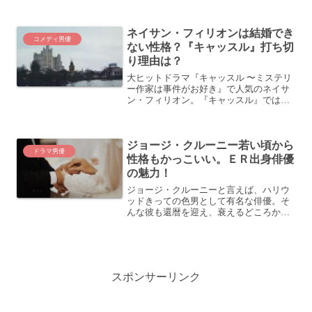
ー・フォックスの現在は？ドラマ『ラス
トライト ～地球の灯が消える時～』で復
ネイサン・フィリオンは結婚でき
活！この投稿をIn...
コメディ男優
ない性格？『キャッスル』打ち切
り理由は？
大ヒットドラマ『キャッスル 〜ミステリ
ー作家は事件がお好き』で人気のネイサ
ン・フィリオン。『キャッスル』では茶
目っ気のある演技で人気者になっていま
す。しかし、実際は、性格に難（？）が
あったりと、大のゲーム好きであった
ジョージ・クルーニー若い頃から
り、テレビとはまた違った...
ドラマ男優
性格もかっこいい。ＥＲ出身俳優
の魅力！
ジョージ・クルーニーと言えば、ハリウ
ッドきっての色男として有名な俳優。そ
んな彼も還暦を迎え、衰えるどころかま
すます魅力が増していますね。そんな彼
の現在や若い頃をまとめてみました。ジ
ョージ・クルーニーは若い頃から性格も
かっこいい！この投稿をI...
スポンサーリンク