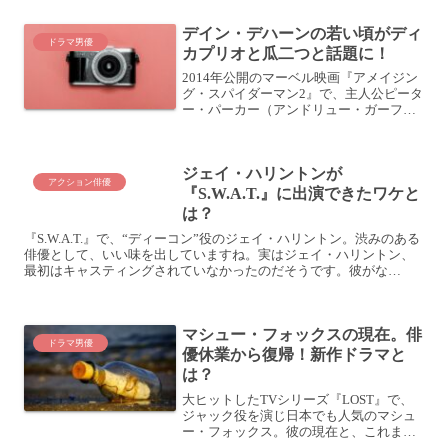
ダレッキ演じるウインチェスター兄弟と
ともに、第三の兄弟として人気は博しま
デイン・デハーンの若い頃がディ
した。実はミーシャ・コリ...
ドラマ男優
カプリオと瓜二つと話題に！
2014年公開のマーベル映画『アメイジン
グ・スパイダーマン2』で、主人公ピータ
ー・パーカー（アンドリュー・ガーフィ
ールド）の親友ハリー・オズボーンを演
じた俳優のデイン・デハーン。なんとデ
インの若い頃があのレジェンド俳優レオ
ジェイ・ハリントンが
ナルド・ディカプリ...
アクション俳優
『S.W.A.T.』に出演できたワケと
は？
『S.W.A.T.』で、“ディーコン”役のジェイ・ハリントン。渋みのある
俳優として、いい味を出していますね。実はジェイ・ハリントン、
最初はキャスティングされていなかったのだそうです。彼がな
ぜ、“ディーコン”役に配役されたのか？プロフィールや...
マシュー・フォックスの現在。俳
ドラマ男優
優休業から復帰！新作ドラマと
は？
大ヒットしたTVシリーズ『LOST』で、
ジャック役を演じ日本でも人気のマシュ
ー・フォックス。彼の現在と、これまで
のプロフィールをご紹介します。マシュ