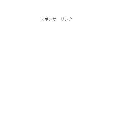
せたライアン・エッゴールドの、彼女や
結婚は気になりますね。『ブラックリス
ト』降板の理由やその他の...
スポンサーリンク