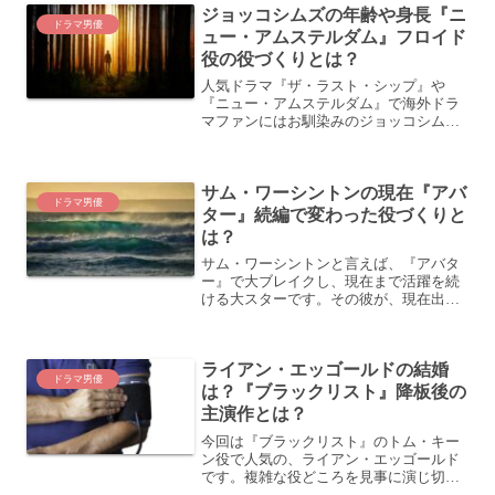
ジョッコシムズの年齢や身長『ニ
ドラマ男優
ュー・アムステルダム』フロイド
役の役づくりとは？
人気ドラマ『ザ・ラスト・シップ』や
『ニュー・アムステルダム』で海外ドラ
マファンにはお馴染みのジョッコシム
ズ。不思議と彼が画面に現れると「安心
感」を感じるのは私だけでしょうか？そ
んなジョッコ・シムズのプロフィールや
サム・ワーシントンの現在『アバ
役づくりについてご紹介します...
ドラマ男優
ター』続編で変わった役づくりと
は？
サム・ワーシントンと言えば、『アバタ
ー』で大ブレイクし、現在まで活躍を続
ける大スターです。その彼が、現在出演
中の『アバター：ウェイ・オブ・ウォー
ター』では、新たな役づくりに取り組み
ました。前作との違いについて、サム・
ライアン・エッゴールドの結婚
ワーシントンの心境をご紹...
ドラマ男優
は？『ブラックリスト』降板後の
主演作とは？
今回は『ブラックリスト』のトム・キー
ン役で人気の、ライアン・エッゴールド
です。複雑な役どころを見事に演じ切り
ました。そんな優しさと愁いを持ち合わ