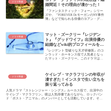
ドラマ男優
婚間近！その理由が凄かった！
『ファンタスティック・フォー』シリー
ズや、『FOREVER Dr.モーガンのNY事件
簿』などで知られる俳優のヨアン・グリ
フィズ。彼の主演ドラマ『法医学医 ダニ
エル・ハロウ』がディズニープラスで配
信されています。プライベートでは、ち
マット・ズークリー『レジデン
ょっと大変...
ドラマ男優
ト』『グッドワイフ』出演俳優の
結婚などwiki的プロフィールをご
紹介。
『レジデント 型破りな天才研修医』のコ
ンラッド・ホーキンス役で人気者となっ
たマット・ズークリー。このドラマは、
アトランタにある"チャステイン･パーク
記念病院"を舞台に、最前線で命と向き合
うシニアレジデントの姿を描く医療ドラ
ケイレブ・マクラフリンの年収が
マ。マット・ズーク...
ドラマ男優
凄すぎた！インスタで生い立ちを
振り返ってみる
人気ドラマ『ストレンジャー・シングス』ルーカス役で、出演中の
ケイレブ・マクラフリン。彼は人気俳優でありながら、ロックバン
ド「ポスト・アニマル」のメンバーとしても活動しています。そん
なジョー・キーリーのプロフィールと出演作、『ストレンジャー・...