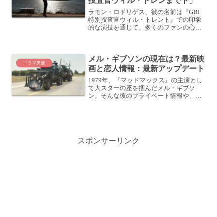
捜査官ウィル・トレンまでト」
ラモン・ロドリゲス、彼の名前は『GBI
特別捜査官ウィル・トレント』での印象
的な演技を通じて、多くのファンの心を
掴みました。しかし、この役で見せる彼
の魅力は、ただの一面に過ぎません。彼
の演技キャリア、私生活での節目、そし
メル・ギブソンの現在は？最新映
て未来への道のりには、...
ドラマ男優
画と恋人情報：最新アップデート
1979年、『マッドマックス』の主演とし
て大スターの座を掴んだメル・ギブソ
ン。そんな彼のプライベート情報や、
『マッドマックス 怒りのデス・ロード』
降板、最新劇場公開作品『クリスマス・
ウォーズ』、メル・ギブソン監督作品な
どについての話題をお届...
スポンサーリンク