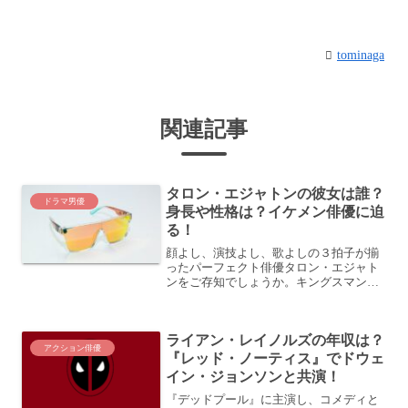
tominaga
関連記事
タロン・エジャトンの彼女は誰？
ドラマ男優
身長や性格は？イケメン俳優に迫
る！
顔よし、演技よし、歌よしの３拍子が揃
ったパーフェクト俳優タロン・エジャト
ンをご存知でしょうか。キングスマンや
SING、ロケットマンなど多岐にわたるジ
ャンルの映画を卒なくこなすイケメン俳
優に、今世界中が注目しています！さら
ライアン・レイノルズの年収は？
に映画での歌唱シーン...
アクション俳優
『レッド・ノーティス』でドウェ
イン・ジョンソンと共演！
『デッドプール』に主演し、コメディと