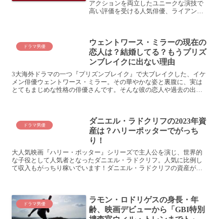
アクションを両立したユニークな演技で
高い評価を受ける人気俳優、ライアン・
レイノルズ。そんな彼の年収について
や、若い頃やその筋肉、プライベート情
報、「ワイスピ」シリーズや『デッドプ
ウェントワース・ミラーの現在の
ール』で見せた演技の話題な...
ドラマ男優
恋人は？結婚してる？もうプリズ
ンブレイクに出ない理由
3大海外ドラマの一つ『プリズンブレイク』で大ブレイクした、イケ
メン俳優ウェントワース・ミラー。その華やかな姿と裏腹に、実は
とてもまじめな性格の俳優さんです。そんな彼の恋人や過去の出演
作品などを振り返ってみました。ウェントワース・ミラーの現在...
ダニエル・ラドクリフの2023年資
ドラマ男優
産は？ハリーポッターでがっち
り！
大人気映画『ハリー・ポッター』シリーズで主人公を演じ、世界的
な子役として人気者となったダニエル・ラドクリフ。人気に比例し
て収入もがっちり稼いでいます！ダニエル・ラドクリフの資産がす
ごすぎるのです！
ラモン・ロドリゲスの身長・年
ドラマ男優
齢、映画デビューから「GBI特別