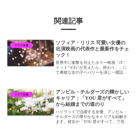
関連記事
ソフィア・リリス 可愛い女優の
ドラマ女優
出演映画の代表作と最新作をチェ
ック！
世界中に衝撃を与えたホラー映画「IT /
イット”それ”が見えたら、終わり。」に
て勇敢な女の子ベバリーを演じ一躍話題
となったショートカットの女の子。実は
その子は、今世界中でホットな若手女優
だったのです！今回は、キュートな笑顔
アンビル・チルダーズの輝かしい
と輝く瞳が印象的...
ドラマ女優
キャリア：「YOU 君がすべて」
から結婚までの道のり
ハリウッドで活躍する女優、アンビル・
チルダーズの華やかなキャリアを紐解き
ます。彼女が「YOU 君がすべて」で見せ
た鮮烈な演技から、個人的な結婚生活に
至るまで、その軌跡を追います。ぜひ最
後までお読みください。アンビル・チル