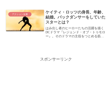
シップ』。出演したキャストやあらすじ
をご紹介します。ザ・ラストシップ あら
ケイティ・ロッツの身長、年齢、
すじこの投稿をInsta...
アクション女優
結婚。バックダンサーをしていた
スターとは？
はみ出し者のヒーローたちの活躍を描く
DCドラマ『レジェンド・オブ・トゥモロ
ー』。そのドラマの主役をつとめる筋肉
ヒロイン、ケイティ・ロッツのプロフィ
ールやプライベートを調べてみました！
(adsbygoogle = window.adsbyg...
スポンサーリンク