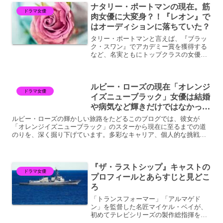
ナタリー・ポートマンの現在。筋
ダーズ「YOU 君が...
ドラマ女優
肉女優に大変身？！『レオン』で
はオーディションに落ちていた？
タリー・ポートマンと言えば、『ブラッ
ク・スワン』でアカデミー賞を獲得する
など、名実ともにトップクラスの女優で
す。現在の最新作『ソー：ラブ＆サンダ
ー』では、筋肉づくりに取り組んだと
か。13歳で出演した映画『レオン』のか
ルビー・ローズの現在「オレンジ
わいい少女から、大女優に...
ドラマ女優
イズニューブラック」女優は結婚
や病気など輝きだけではなかっ
た？
ルビー・ローズの輝かしい旅路をたどるこのブログでは、彼女が
「オレンジイズニューブラック」のスターから現在に至るまでの道
のりを、深く掘り下げています。多彩なキャリア、個人的な挑戦、
そしてスクリーンへの華麗な復帰に焦点を当て、彼女の結婚や病気
に...
『ザ・ラストシップ』キャストの
ドラマ女優
プロフィールとあらすじと見どこ
ろ
「トランスフォーマー」「アルマゲド
ン」を監督した名匠マイケル・ベイが、
初めてテレビシリーズの製作総指揮を務
めた海洋アクションドラマ『ザ・ラスト