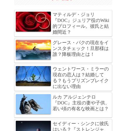
マティルデ・ジョリ
『DOC』ジュリア役のWiki
的プロフィール。彼氏と結
婚間近？
グレース・パクの現在をイ
ンスタチェック！旦那様は
誰？降板理由とは！
ウェントワース・ミラーの
現在の恋人は？結婚して
る？もうプリズンブレイク
に出ない理由
ルカ アルジェンテロ
『DOC』主役の妻や子供、
若い頃の有名な映画とは？
セイディー・シンクに彼氏
はいる？『ストレンジャ