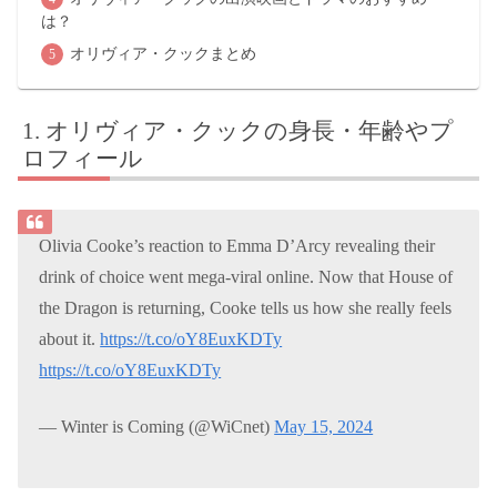
は？
オリヴィア・クックまとめ
オリヴィア・クックの身長・年齢やプ
ロフィール
Olivia Cooke’s reaction to Emma D’Arcy revealing their
drink of choice went mega-viral online. Now that House of
the Dragon is returning, Cooke tells us how she really feels
about it.
https://t.co/oY8EuxKDTy
https://t.co/oY8EuxKDTy
— Winter is Coming (@WiCnet)
May 15, 2024