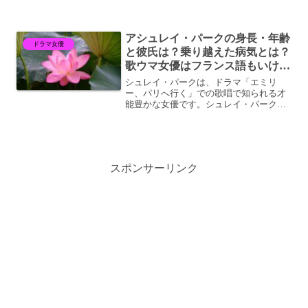
務めたキャスリン・モリスの魅力がなんと言っても長寿番組...
アシュレイ・パークの身長・年齢
ドラマ女優
と彼氏は？乗り越えた病気とは？
歌ウマ女優はフランス語もいけ
る！
シュレイ・パークは、ドラマ「エミリ
ー、パリへ行く」での歌唱で知られる才
能豊かな女優です。シュレイ・パークの
才能と情熱がますます注目を集め、その
強さとポジティブな姿勢は多くの人々を
引き寄せています。ぜひ、最後までご覧
ください。 (adsbyg...
スポンサーリンク