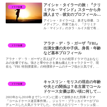
役柄や、最新作「ザ・ディプロマット」
アイシャ・タイラーの旅：『クリ
で見せる繊細な...
ドラマ女優
ミナル・マインド』スターから弁
護人まで – 彼女のプロフィール、
現在、結婚
アイシャ・タイラーは、多才な俳優、コ
メディアン、作家であり、『クリミナ
ル・マインド』のタラ・ルイス役で有名
です。彼女のキャリアはテレビ、映画、
スタンドアップコメディ、ポッドキャス
ト、作家活動まで多岐にわたります。こ
アラナ・デ・ラ・ガーザ『FBI』
の記事では、彼女のプロフィ...
ドラマ女優
出演女優の夫や子供。身長・年齢
など基本プロフィール
アラナ・デ・ラ・ガーザと言えばアメリカの犯罪ドラマではおなじ
みの女優ですね。強さと華やかさを兼ね備えたキャラクターで、現
在も『FBI: 特別捜査班』の特捜班チームのチーフ役が人気です。そ
んなアラナ・デ・ラ・ガーザのプロフィールや出演作品をご...
キャスリン・モリスの現在の年齢
ドラマ女優
や夫との関係は？名古屋でコール
ドケース女優は若い頃に何してい
た？
2003年から2010年まで7シーズンに渡って放映された刑事ドラマ
『コールドケース迷宮事件簿』。ジェリー・ブラッカイマーがプロ
デュースした人気ドラマでした。その主人公リリー・ラッシュ役を