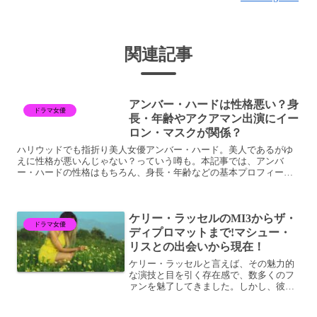
関連記事
アンバー・ハードは性格悪い？身
ドラマ女優
長・年齢やアクアマン出演にイー
ロン・マスクが関係？
ハリウッドでも指折り美人女優アンバー・ハード。美人であるがゆ
えに性格が悪いんじゃない？っていう噂も。本記事では、アンバ
ー・ハードの性格はもちろん、身長・年齢などの基本プロフィール
と『アクアマン／失われた王国』での出演に関するイーロン・マス
ク...
ケリー・ラッセルのMI3からザ・
ドラマ女優
ディプロマットまで!マシュー・
リスとの出会いから現在！
ケリー・ラッセルと言えば、その魅力的
な演技と目を引く存在感で、数多くのフ
ァンを魅了してきました。しかし、彼女
のキャリアには、"MI3"（ミッション:イ
ンポッシブルIII）でのアクション満載の