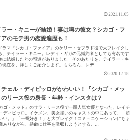
2021.11.05
イラー・キニーが結婚！妻は噂の彼女？シカゴ・フ
イアのモテ男の恋愛遍歴も！
ドラマ『シカゴ・ファイア』のケリー・セブラド役で大ブレイクし
る、テイラー・キニー。レディ・ガガの元婚約者としても有名です
遂に結婚したとの報道がありました！そのあたりを、テイラー・キ
の現在を、詳しくご紹介します。もちろん、レデ...
2020.12.18
イチェル・ディピッロがかわいい！『シカゴ・メッ
』のリース役の身長・年齢・インスタは？
カゴ・メッド』のサラ・リース役で一躍人気女優となった、レイチ
・ディピッロ。イケメン、美女揃いのキャストの中にあって、「超
いい。」「一番好き！」と大ブレイク！コミュニケーションにちょ
難ありながら、懸命に仕事を吸収しようとする、...