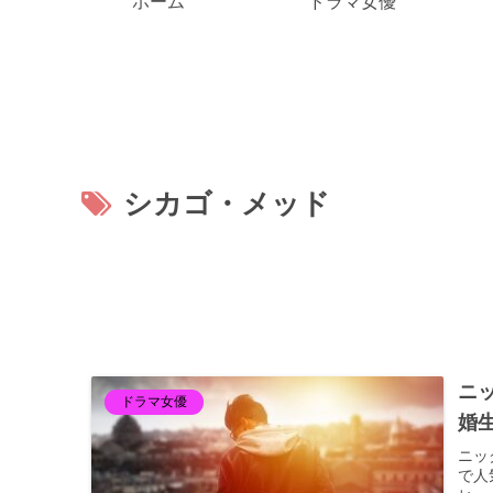
ホーム
ドラマ女優
シカゴ・メッド
ニ
ドラマ女優
婚
ニッ
で人