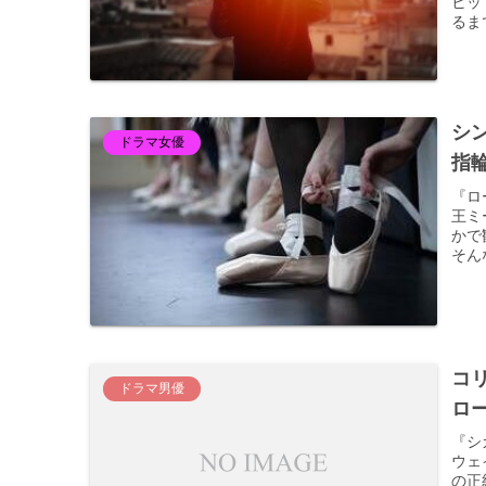
ヒッ
るま
シ
ドラマ女優
指
『ロ
王ミ
かで
そん
コ
ドラマ男優
ロ
『シ
ウェ
の正