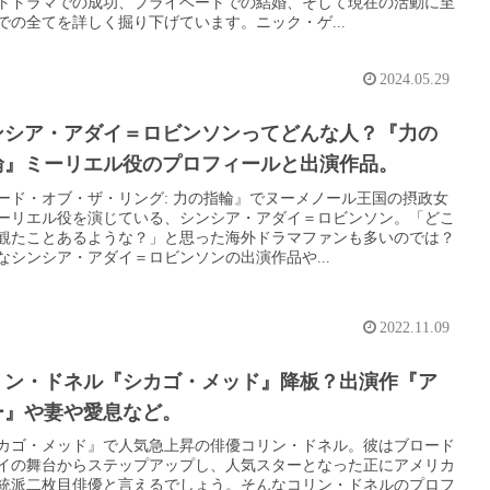
トドラマでの成功、プライベートでの結婚、そして現在の活動に至
での全てを詳しく掘り下げています。ニック・ゲ...
2024.05.29
ンシア・アダイ＝ロビンソンってどんな人？『力の
輪』ミーリエル役のプロフィールと出演作品。
ード・オブ・ザ・リング: 力の指輪』でヌーメノール王国の摂政女
ーリエル役を演じている、シンシア・アダイ＝ロビンソン。「どこ
観たことあるような？」と思った海外ドラマファンも多いのでは？
なシンシア・アダイ＝ロビンソンの出演作品や...
2022.11.09
リン・ドネル『シカゴ・メッド』降板？出演作『ア
ー』や妻や愛息など。
カゴ・メッド』で人気急上昇の俳優コリン・ドネル。彼はブロード
イの舞台からステップアップし、人気スターとなった正にアメリカ
統派二枚目俳優と言えるでしょう。そんなコリン・ドネルのプロフ