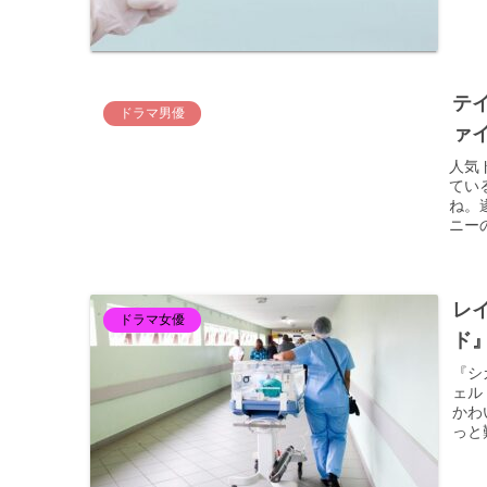
テ
ドラマ男優
ァ
人気
てい
ね。
ニー
レ
ドラマ女優
ド
『シ
ェル
かわ
っと