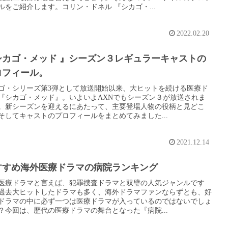
ルをご紹介します。コリン・ドネル 『シカゴ・...
2022.02.20
シカゴ・メッド 』シーズン３レギュラーキャストの
ロフィール。
ゴ・シリーズ第3弾として放送開始以来、大ヒットを続ける医療ド
『シカゴ・メッド』。いよいよAXNでもシーズン３が放送されま
。新シーズンを迎えるにあたって、主要登場人物の役柄と見どこ
そしてキャストのプロフィールをまとめてみました...
2021.12.14
すすめ海外医療ドラマの病院ランキング
医療ドラマと言えば、犯罪捜査ドラマと双璧の人気ジャンルです
過去大ヒットしたドラマも多く、海外ドラマファンならずとも、好
ドラマの中に必ず一つは医療ドラマが入っているのではないでしょ
？今回は、歴代の医療ドラマの舞台となった『病院...