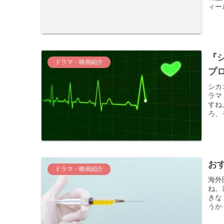
ィー
『
ドラマ・映画紹介
プ
シカ
ラマ
すね
ろ、
お
ドラマ・映画紹介
海外
ね。
きな
うか