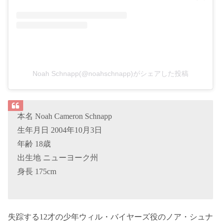
Noah Schnapp(@noahschnapp)がシェアした投稿
本名 Noah Cameron Schnapp
生年月日 2004年10月3日
年齢 18歳
出生地 ニューヨーク州
身長 175cm
失踪する12才の少年ウィル・バイヤーズ役のノア・シュナ