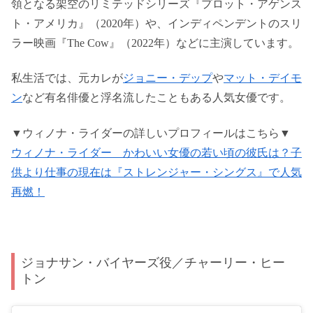
領となる架空のリミテッドシリーズ『プロット・アゲンス
ト・アメリカ』（2020年）や、インディペンデントのスリ
ラー映画『The Cow』（2022年）などに主演しています。
私生活では、元カレが
ジョニー・デップ
や
マット・デイモ
ン
など有名俳優と浮名流したこともある人気女優です。
▼ウィノナ・ライダーの詳しいプロフィールはこちら▼
ウィノナ・ライダー かわいい女優の若い頃の彼氏は？子
供より仕事の現在は『ストレンジャー・シングス』で人気
再燃！
ジョナサン・バイヤーズ役／チャーリー・ヒー
トン