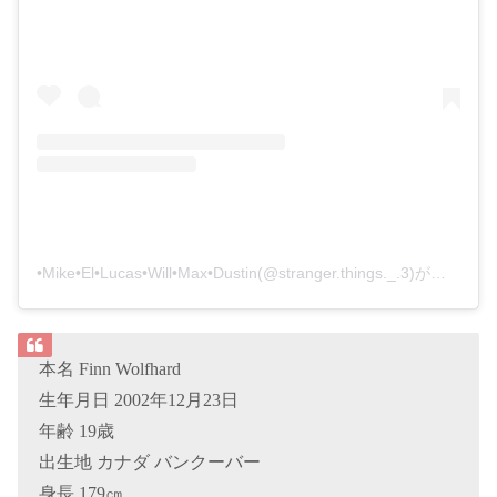
•Mike•El•Lucas•Will•Max•Dustin(@stranger.things._.3)がシェアした投稿
本名 Finn Wolfhard
生年月日 2002年12月23日
年齢 19歳
出生地 カナダ バンクーバー
身長 179㎝