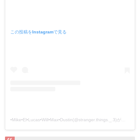
この投稿をInstagramで見る
•Mike•El•Lucas•Will•Max•Dustin(@stranger.things._.3)がシェアした投稿